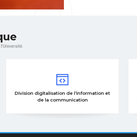
que
l'Université.
’information et
Division formation et infrastruct
tion