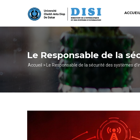
Aller
au
ACCUEI
contenu
principal
Le Responsable de la sé
Fil
Accueil >
Le Responsable de la sécurité des systèmes d'
d'Ariane