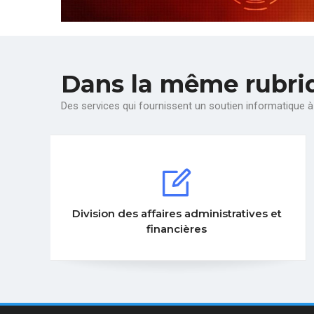
Dans la même rubri
Des services qui fournissent un soutien informatique à 
s administratives et
Division digitalisation de l
cières
de la communica