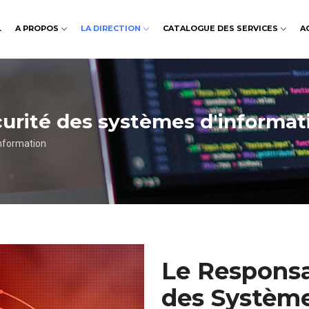
L
A PROPOS
LA DIRECTION
CATALOGUE DES SERVICES
A
curité des systèmes d'informat
information
Le Responsa
des Système