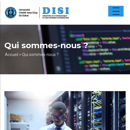
Aller
au
contenu
principal
Qui sommes-nous ?
Fil
Accueil >
Qui sommes-nous ?
d'Ariane