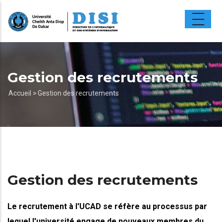
Aller
au
contenu
principal
Gestion des recrutements
Fil
Accueil >
Gestion des recrutements
d'Ariane
Gestion des recrutements
Le recrutement à l'UCAD se réfère au processus par
lequel l'université engage de nouveaux membres du