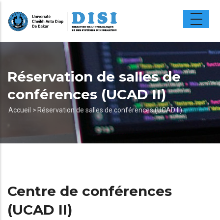
Aller
au
contenu
principal
Réservation de salles de
conférences (UCAD II)
Fil
Accueil >
Réservation de salles de conférences (UCAD II)
d'Ariane
Centre de conférences
(UCAD II)