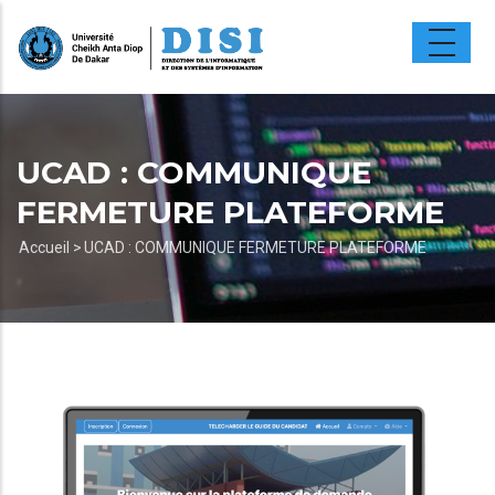
Aller
au
contenu
principal
UCAD : COMMUNIQUE
FERMETURE PLATEFORME
Fil
Accueil >
UCAD : COMMUNIQUE FERMETURE PLATEFORME
d'Ariane