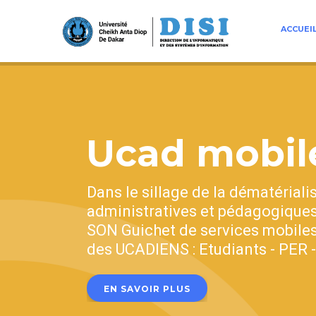
Aller
au
ACCUEI
contenu
principal
Ucad mobile
Dans le sillage de la dématérial
administratives et pédagogiques
SON Guichet de services mobiles
des UCADIENS : Etudiants - PER 
EN SAVOIR PLUS