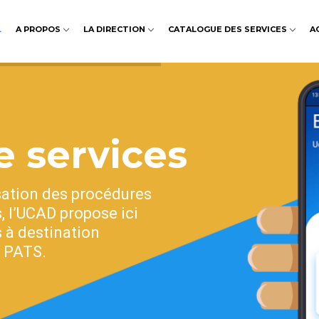
L
A PROPOS
LA DIRECTION
CATALOGUE DES SERVICES
A
 services
isation des procédures
, l’UCAD propose ici
 à destination
- PATS.